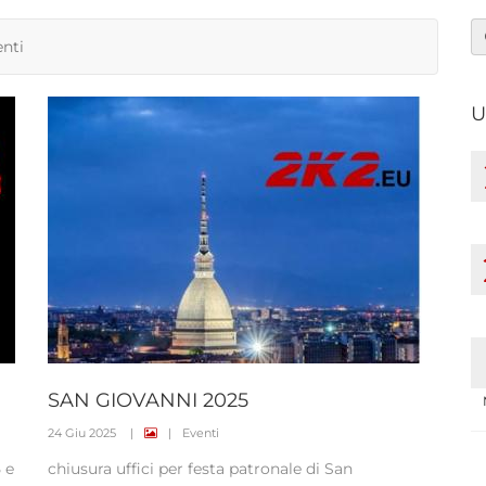
nti
U
SAN GIOVANNI 2025
24 Giu 2025
|
|
Eventi
5 e
chiusura uffici per festa patronale di San