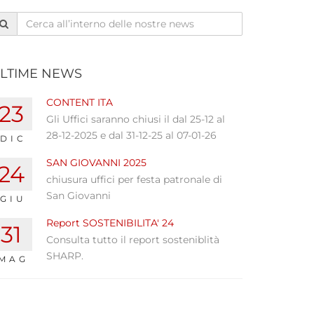
LTIME NEWS
CONTENT ITA
23
Gli Uffici saranno chiusi il dal 25-12 al
28-12-2025 e dal 31-12-25 al 07-01-26
DIC
SAN GIOVANNI 2025
24
chiusura uffici per festa patronale di
San Giovanni
GIU
Report SOSTENIBILITA' 24
31
Consulta tutto il report sosteniblità
SHARP.
MAG