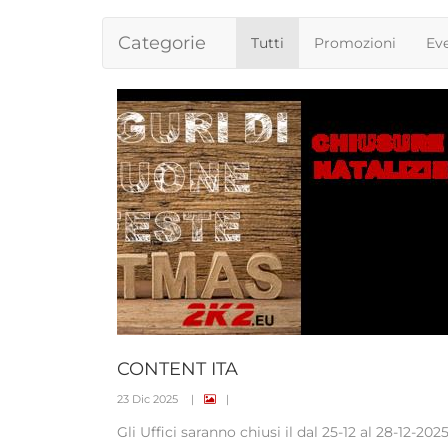
Categorie
Tutti
Promozioni
Eve
CONTENT ITA
23 Dic 2025
|
|
Gli Uffici saranno chiusi il dal 25-12 al 28-12-202