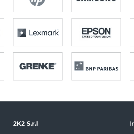
2K2 S.r.l
I