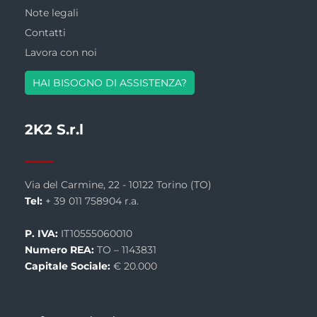
Note legali
Contatti
Lavora con noi
HAI BISOGNO DI ASSISTENZA?
2K2 S.r.l
Via del Carmine, 22 - 10122 Torino (TO)
Tel:
+ 39 011 758904 r.a.
P. IVA:
IT10555060010
Numero REA:
TO – 1143831
Capitale Sociale:
€ 20.000